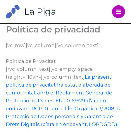
Vés
La Piga
al
contingut
Política de privacidad
[vc_row][vc_column][vc_column_text]
Política de Privacitat
[/vc_column_text][vc_empty_space
height=»10vh»][vc_column_text]
La present
política de privacitat ha estat elaborada de
conformitat amb el Reglament General de
Protecció de Dades, EU 2016/679(d’ara en
endavant, RGPD) i en la Llei Orgànica 3/2018 de
Protecció de Dades personals y Garantia de
Drets Digitals (d’ara en endavant, LOPDGDD).