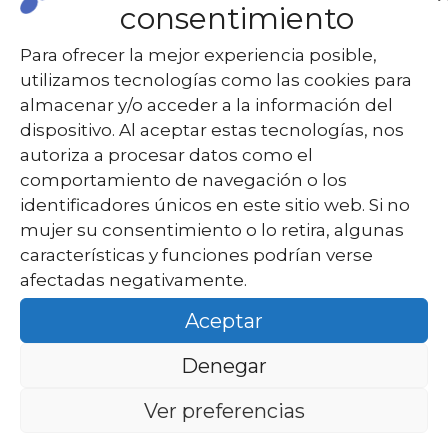
Els textos legals d’aquest Lloc Web han estat
consentimiento
redactats per Qualgest, empresa especialitzada
Para ofrecer la mejor experiencia posible,
en
protecció de dades, en el següent enllaç
utilizamos tecnologías como las cookies para
podràs consultar el
Certificat de protecció de
almacenar y/o acceder a la información del
dades de la Piga.
[/vc_column_text][/vc_column]
dispositivo. Al aceptar estas tecnologías, nos
[/vc_row]
autoriza a procesar datos como el
comportamiento de navegación o los
identificadores únicos en este sitio web. Si no
Pasaje Germana
mujer su consentimiento o lo retira, algunas
características y funciones podrían verse
Carme Mascaró, 2
afectadas negativamente.
08500 Vic
Aceptar
Teléfono: 633 019 018
Denegar
De
Ver preferencias
ca